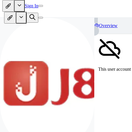
Sign In
Overview
This user account 