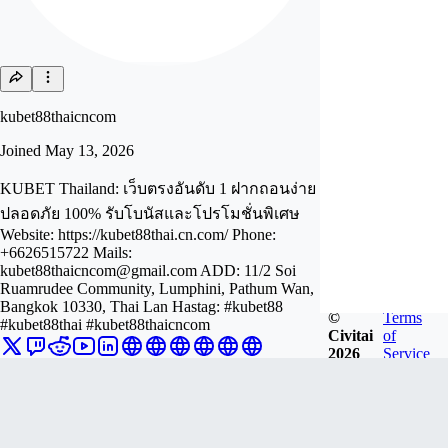
kubet88thaicncom
Joined
May 13, 2026
KUBET Thailand: เว็บตรงอันดับ 1 ฝากถอนง่าย
ปลอดภัย 100% รับโบนัสและโปรโมชั่นพิเศษ
Website: https://kubet88thai.cn.com/ Phone:
+6626515722 Mails:
kubet88thaicncom@gmail.com
ADD: 11/2 Soi
Ruamrudee Community, Lumphini, Pathum Wan,
Bangkok 10330, Thai Lan Hastag: #kubet88
©
Terms
#kubet88thai #kubet88thaicncom
Civitai
of
2026
Service
Follow
Tip