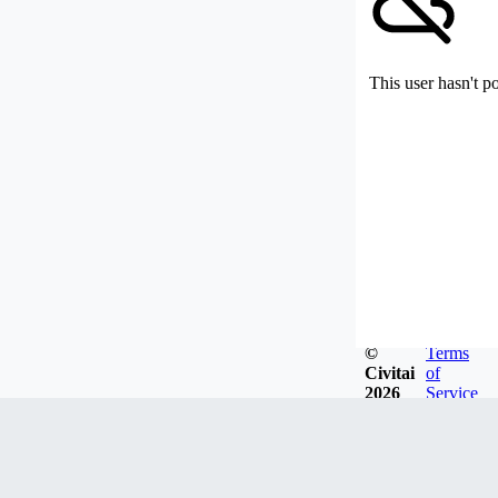
This user hasn't p
©
Terms
Civitai
of
2026
Service