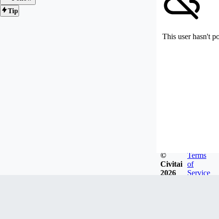
Tip
This user hasn't p
©
Terms
Civitai
of
2026
Service