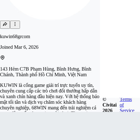
kuwin68grcom
Joined
Mar 6, 2026
143 Hẻm C7B Phạm Hùng, Bình Hưng, Bình
Chánh, Thành phố Hồ Chí Minh, Việt Nam
KUWIN là cổng game giải trí trực tuyến uy tín,
chuyên cung cấp các trò chơi đổi thưởng hấp dẫn
và xanh chín hàng đầu hiện nay. Với hệ thống bảo
©
Terms
mật tối tân và dịch vụ chăm sóc khách hàng
Civitai
of
chuyên nghiệp, 68WIN mang đến trải nghiệm cá
2026
Service
cược đẳng cấp cho mọi người chơi. Tham gia
ngay để khám phá kho trò chơi đa dạng cùng
những khuyến mãi cực khủng mỗi ngày. Website:
https://kuwin68.gr.com/ Phone: 0975641249 Địa
chỉ: 143 Hẻm C7B Phạm Hùng, Bình Hưng, Bình