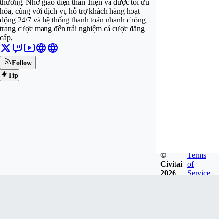
thưởng. Nhờ giao diện thân thiện và được tối ưu
hóa, cùng với dịch vụ hỗ trợ khách hàng hoạt
động 24/7 và hệ thống thanh toán nhanh chóng,
trang cược mang đến trải nghiệm cá cược đẳng
cấp,
Follow
Tip
©
Terms
Civitai
of
2026
Service