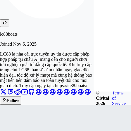
lc88boats
Joined
Nov 6, 2025
LC88 là nhà cái trực tuyến uy tín được cấp phép
hợp pháp tại châu Á, mang đến cho người chơi
trải nghiệm giải trí đẳng cấp quốc tế. Khi truy cập
trang chủ LC88, bạn sẽ cảm nhận ngay giao diện
hiện đại, tốc độ xử lý mượt mà cùng hệ thống bảo
mật tiên tiến đảm bảo an toàn tuyệt đối cho mọi
giao dịch. Truy cập ngay tại : https://lc88.boats/
©
Terms
Civitai
of
Follow
2026
Service
Tip