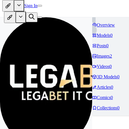
Sign In
Overview
Models
0
Posts
0
Images
2
Videos
0
3D Models
0
Articles
0
Comics
0
Collections
0