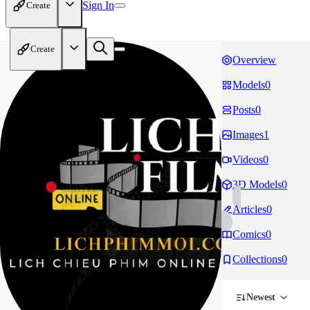
Sign In
Create
Create
Overview
Models
0
Posts
0
Images
1
Videos
0
3D Models
0
Articles
0
Comics
0
Collections
0
Newest