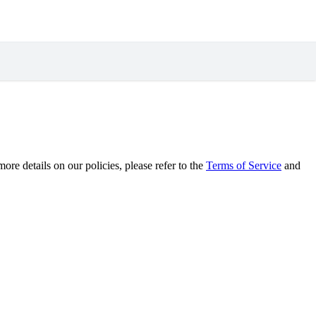
re details on our policies, please refer to the
Terms of Service
and
.