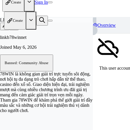
Sign In
Create
LI
Create
Overview
linkb78winnet
Joined
May 6, 2026
Banned: Community Abuse
This user account
78WIN là không gian giải trí trực tuyến sôi động,
nơi hội tụ đa dạng trò chơi hấp dẫn từ thể thao,
casino đến xổ số. Giao diện hiện đại, trải nghiệm
mượt mà cùng nhiều chương trình ưu đãi giá trị
mang đến cảm giác giải trí trọn vẹn mỗi ngày.
Tham gia 78WIN để khám phá thế giới giải trí đầy
màu sắc và những cơ hội trải nghiệm thú vị dành
cho người chơi.