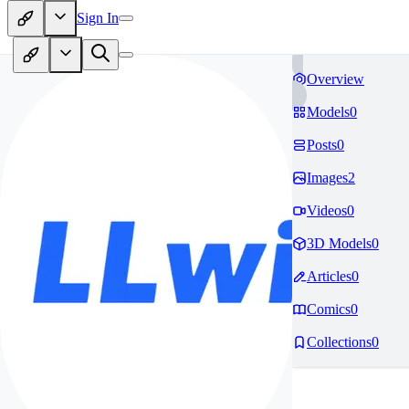
Sign In
Overview
Models
0
Posts
0
Images
2
Videos
0
3D Models
0
Articles
0
Comics
0
Collections
0