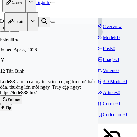
Sign In
Create
LO
Create
Overview
Models
0
lode88biz
Posts
0
Joined
Apr 8, 2026
Images
0
Videos
0
12 Tân Bình
Lode88 là nhà cái uy tín với đa dạng trò chơi hấp
3D Models
0
dẫn, thưởng lớn mỗi ngày. Truy cập ngay:
https://lode888.biz/
Articles
0
Follow
Comics
0
Tip
Collections
0