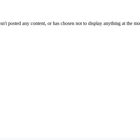
sn't posted any content, or has chosen not to display anything at the m