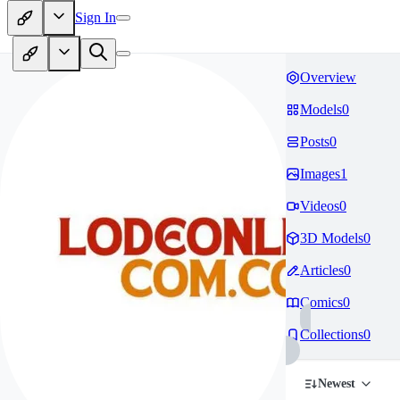
Sign In
Overview
Models
0
Posts
0
Images
1
Videos
0
3D Models
0
Articles
0
Comics
0
Collections
0
Newest