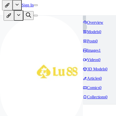
Sign In
Overview
Models
0
Posts
0
Images
1
Videos
0
3D Models
0
Articles
0
Comics
0
Collections
0