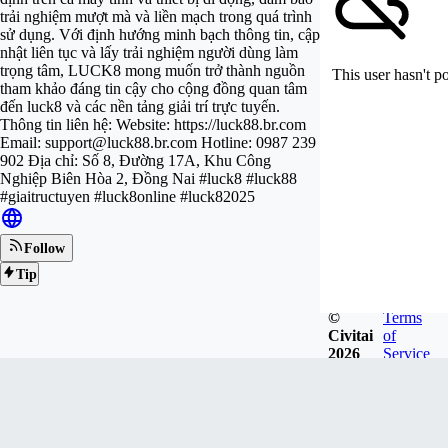
trải nghiệm mượt mà và liền mạch trong quá trình
sử dụng. Với định hướng minh bạch thông tin, cập
nhật liên tục và lấy trải nghiệm người dùng làm
trọng tâm, LUCK8 mong muốn trở thành nguồn
This user hasn't p
tham khảo đáng tin cậy cho cộng đồng quan tâm
đến luck8 và các nền tảng giải trí trực tuyến.
Thông tin liên hệ: Website: https://luck88.br.com
Email:
support@luck88.br.com
Hotline: 0987 239
902 Địa chỉ: Số 8, Đường 17A, Khu Công
Nghiệp Biên Hòa 2, Đồng Nai #luck8 #luck88
#giaitructuyen #luck8online #luck82025
Follow
Tip
©
Terms
Civitai
of
2026
Service