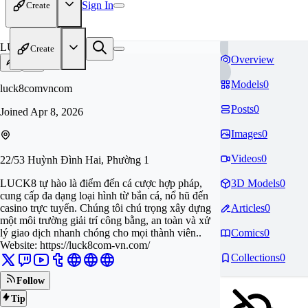
Sign In
Create
LU
Create
Overview
Models
0
luck8comvncom
Posts
0
Joined
Apr 8, 2026
Images
0
Videos
0
22/53 Huỳnh Đình Hai, Phường 1
LUCK8 tự hào là điểm đến cá cược hợp pháp,
3D Models
0
cung cấp đa dạng loại hình từ bắn cá, nổ hũ đến
casino trực tuyến. Chúng tôi chú trọng xây dựng
Articles
0
một môi trường giải trí công bằng, an toàn và xử
lý giao dịch nhanh chóng cho mọi thành viên..
Comics
0
Website: https://luck8com-vn.com/
Collections
0
Follow
Tip