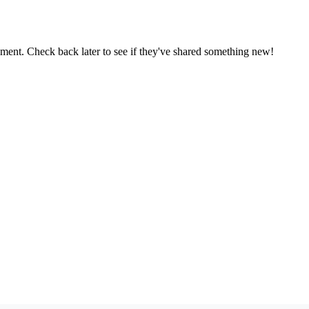
oment. Check back later to see if they've shared something new!