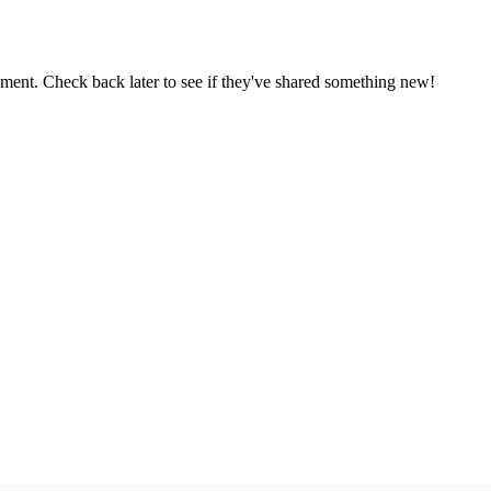
oment. Check back later to see if they've shared something new!