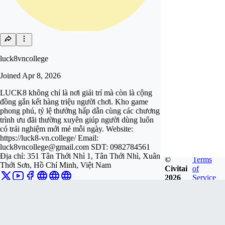
luck8vncollege
Joined
Apr 8, 2026
LUCK8 không chỉ là nơi giải trí mà còn là cộng
đồng gắn kết hàng triệu người chơi. Kho game
phong phú, tỷ lệ thưởng hấp dẫn cùng các chương
trình ưu đãi thường xuyên giúp người dùng luôn
có trải nghiệm mới mẻ mỗi ngày. Website:
https://luck8-vn.college/ Email:
luck8vncollege@gmail.com
SDT: 0982784561
Địa chỉ: 351 Tân Thới Nhì 1, Tân Thới Nhì, Xuân
©
Terms
Thới Sơn, Hồ Chí Minh, Việt Nam
Civitai
of
2026
Service
Follow
Tip