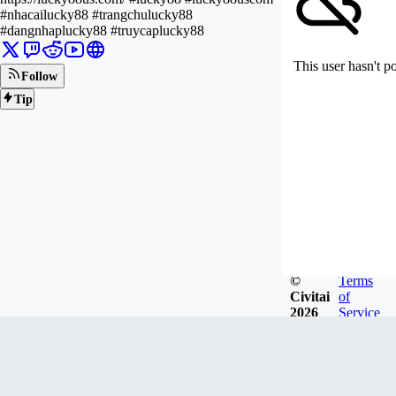
#nhacailucky88 #trangchulucky88
#dangnhaplucky88 #truycaplucky88
This user hasn't p
Follow
Tip
©
Terms
Civitai
of
2026
Service