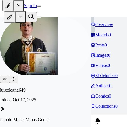
Sign In
Overview
Models
0
Posts
0
Images
0
Videos
0
3D Models
0
Articles
0
luigolegna649
Comics
0
Joined
Oct 17, 2025
Collections
0
Itaú de Minas Minas Gerais