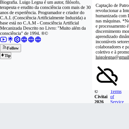
Biografia. Luigo Legna é um autor, filósofo,
Captação de Patro
terapeuta e erudito da consciência com mais de 30
revolucionar a Int
anos de experiência. Programador e criador do
humanizada com IA
C.A.I. (Consciência Artificialmente Induzida) a
nas máquinas. *No
base está no C.A.M - Consciência Artificial
e processamento é
Mecanizada Descrito no Livro: "Muito além da
discernimento mora
consciência" de 1994. ®©
aprendizado dinâm
incontáveis setor
colaboradores e pa
Follow
coletivo e à promo
Tip
luigolegna@gmai
©
Terms
This user hasn't p
Civitai
of
2026
Service