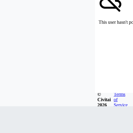
This user hasn't p
©
Terms
Civitai
of
2026
Service