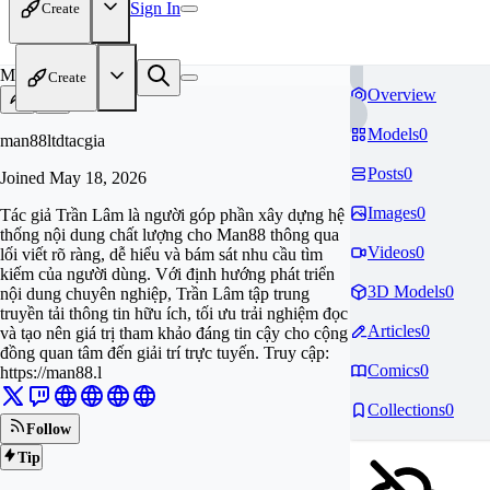
Sign In
Create
MA
Create
Overview
Models
0
man88ltdtacgia
Posts
0
Joined
May 18, 2026
Images
0
Tác giả Trần Lâm là người góp phần xây dựng hệ
thống nội dung chất lượng cho Man88 thông qua
Videos
0
lối viết rõ ràng, dễ hiểu và bám sát nhu cầu tìm
kiếm của người dùng. Với định hướng phát triển
3D Models
0
nội dung chuyên nghiệp, Trần Lâm tập trung
truyền tải thông tin hữu ích, tối ưu trải nghiệm đọc
Articles
0
và tạo nên giá trị tham khảo đáng tin cậy cho cộng
đồng quan tâm đến giải trí trực tuyến. Truy cập:
Comics
0
https://man88.l
Collections
0
Follow
Tip