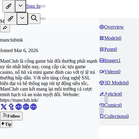
Sign In
MA
Overview
Models
0
manclubink
Posts
0
Joined
Mar 6, 2026
Images
1
ManClub là cổng game bài đổi thưởng phái mạnh
uy tín nhất hiện nay, cung cấp các tựa game
Videos
0
casino, nổ hũ và mini game đỉnh cao với tỷ lệ trả
thưởng hấp dẫn. Với nền tảng công nghệ SSL
3D Models
0
hiện đại và hệ thống nạp rút tự động siêu tốc,
ManClub cam kết mang lại môi trường cá cược
Articles
0
minh bạch và an toàn tuyệt đối. Website:
https://manclub.ink/
Comics
0
Collections
0
Follow
Tip