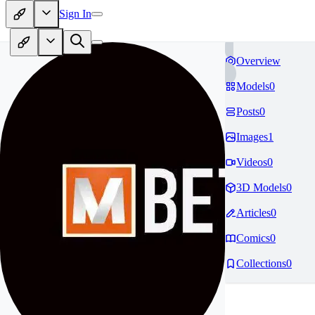
Sign In
Overview
Models
0
Posts
0
Images
1
Videos
0
3D Models
0
Articles
0
Comics
0
Collections
0