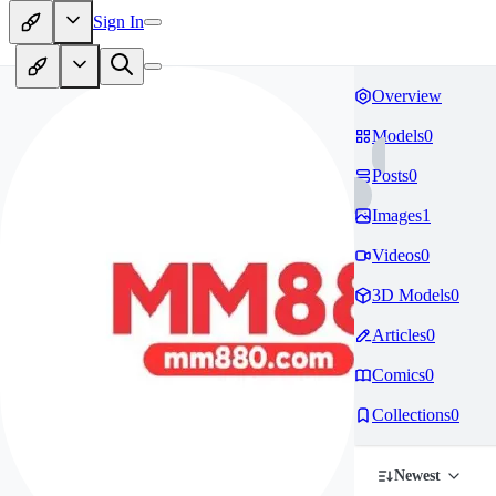
Sign In
Overview
Models
0
Posts
0
Images
1
Videos
0
3D Models
0
Articles
0
Comics
0
Collections
0
Newest