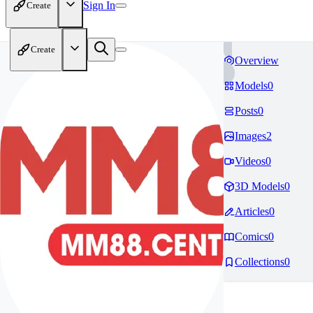
Sign In
Create
Create
Overview
Models
0
Posts
0
Images
2
Videos
0
3D Models
0
Articles
0
Comics
0
Collections
0