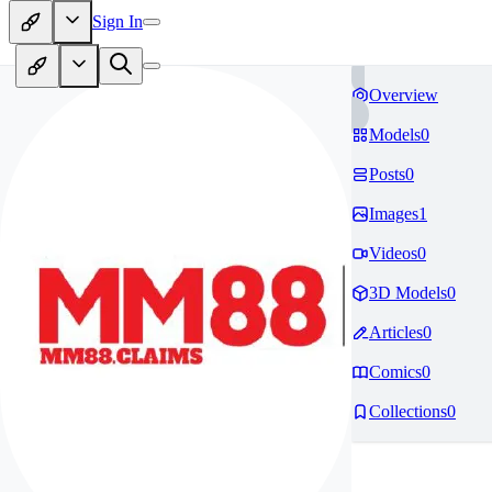
Sign In
Overview
Models
0
Posts
0
Images
1
Videos
0
3D Models
0
Articles
0
Comics
0
Collections
0