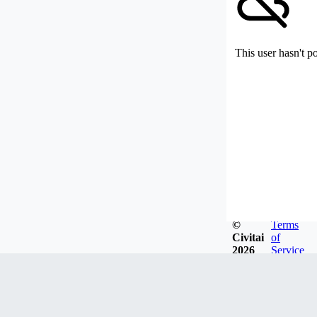
This user hasn't p
©
Terms
Civitai
of
2026
Service