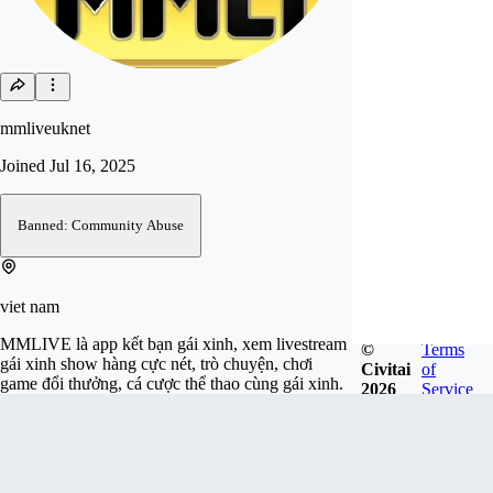
mmliveuknet
Joined
Jul 16, 2025
Banned: Community Abuse
viet nam
MMLIVE là app kết bạn gái xinh, xem livestream
©
Terms
gái xinh show hàng cực nét, trò chuyện, chơi
Civitai
of
game đổi thưởng, cá cược thể thao cùng gái xinh.
2026
Service
Brand: MMLIVE Website: https://mmlive.uk.net
Hotline: 0979193323 Email:
info@mmlive.uk.net
Địa chỉ: 149/33A23 Bành Văn Trân, Phường 7,
Tân Bình, Hồ Chí Minh, Việt Nam #mmlive
#mmliveuknet #appmmlive #taiappmmlive