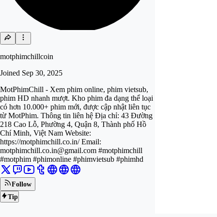
motphimchillcoin
Joined
Sep 30, 2025
MotPhimChill - Xem phim online, phim vietsub,
phim HD nhanh mượt. Kho phim đa dạng thể loại
có hơn 10.000+ phim mới, được cập nhật liên tục
từ MotPhim. Thông tin liên hệ Địa chỉ: 43 Đường
218 Cao Lỗ, Phường 4, Quận 8, Thành phố Hồ
Chí Minh, Việt Nam Website:
https://motphimchill.co.in/ Email:
motphimchill.co.in@gmail.com
#motphimchill
#motphim #phimonline #phimvietsub #phimhd
Follow
Tip