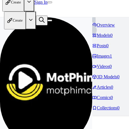
Sign In
Create
Create
Overview
Models
0
Posts
0
Images
1
Videos
0
3D Models
0
Articles
0
Comics
0
Collections
0