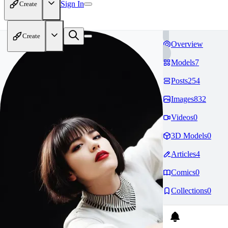
Sign In
Create
Create
Overview
Models
7
Posts
254
Images
832
Videos
0
3D Models
0
Articles
4
Comics
0
Collections
0