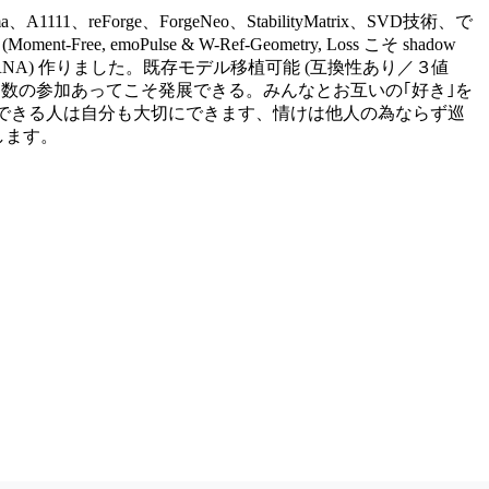
1111、reForge、ForgeNeo、StabilityMatrix、SVD技術、で
t-Free, emoPulse & W-Ref-Geometry, Loss こそ shadow
chitecture (DRNA) 作りました。既存モデル移植可能 (互換性あり／３値
がとう。多数の参加あってこそ発展できる。みんなとお互いの｢好き｣を
にできる人は自分も大切にできます、情けは他人の為ならず巡
します。