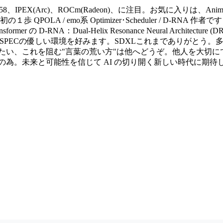
1.58、IPEX(Arc)、ROCm(Radeon)、に注目。お気に入りは、Anima、A
QPOLA / emo系 Optimizer･Scheduler / D-RNA 作者です (Momen
sformer の D-RNA：Dual‑Helix Resonance Neural Ar
) 学習可) SPECの優しい環境を好みます。SDXLこれまであり
たい、これを阻む"言葉の荒い方"は他へどうぞ。他人を大切
の為。未来と可能性を信じて AI の切り開く新しい時代に期待