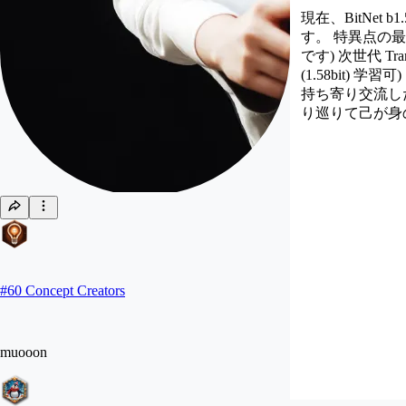
現在、BitNet b
す。 特異点の最初の１歩 
です) 次世代 Tran
(1.58bit
持ち寄り交流し
り巡りて己が身
#
60
Concept Creators
muooon