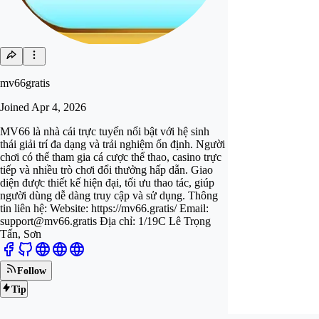
mv66gratis
Joined
Apr 4, 2026
MV66 là nhà cái trực tuyến nổi bật với hệ sinh
thái giải trí đa dạng và trải nghiệm ổn định. Người
chơi có thể tham gia cá cược thể thao, casino trực
tiếp và nhiều trò chơi đổi thưởng hấp dẫn. Giao
diện được thiết kế hiện đại, tối ưu thao tác, giúp
người dùng dễ dàng truy cập và sử dụng. Thông
tin liên hệ: Website: https://mv66.gratis/ Email:
support@mv66.gratis
Địa chỉ: 1/19C Lê Trọng
Tấn, Sơn
Follow
Tip