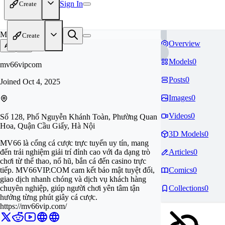
Sign In
Create
MV
Create
Overview
Models
0
mv66vipcom
Posts
0
Joined
Oct 4, 2025
Images
0
Videos
0
Số 128, Phố Nguyễn Khánh Toàn, Phường Quan
Hoa, Quận Cầu Giấy, Hà Nội
3D Models
0
MV66 là cổng cá cược trực tuyến uy tín, mang
đến trải nghiệm giải trí đỉnh cao với đa dạng trò
Articles
0
chơi từ thể thao, nổ hũ, bắn cá đến casino trực
tiếp. MV66VIP.COM cam kết bảo mật tuyệt đối,
Comics
0
giao dịch nhanh chóng và dịch vụ khách hàng
chuyên nghiệp, giúp người chơi yên tâm tận
Collections
0
hưởng từng phút giây cá cược.
https://mv66vip.com/