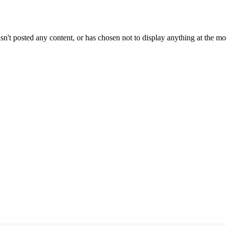
sn't posted any content, or has chosen not to display anything at the m