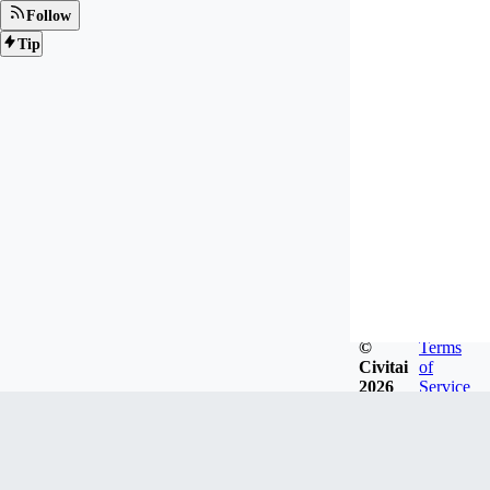
Follow
Tip
©
Terms
Civitai
of
2026
Service