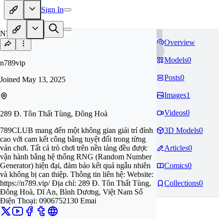
Sign In
N7
Overview
Models
0
n789vip
Posts
0
Joined
May 13, 2025
Images
1
Videos
0
289 Đ. Tôn Thất Tùng, Đông Hoà
789CLUB mang đến một không gian giải trí đỉnh
3D Models
0
cao với cam kết công bằng tuyệt đối trong từng
ván chơi. Tất cả trò chơi trên nền tảng đều được
Articles
0
vận hành bằng hệ thống RNG (Random Number
Generator) hiện đại, đảm bảo kết quả ngẫu nhiên
Comics
0
và không bị can thiệp. Thông tin liên hệ: Website:
https://n789.vip/ Địa chỉ: 289 Đ. Tôn Thất Tùng,
Collections
0
Đông Hoà, Dĩ An, Bình Dương, Việt Nam Số
Điện Thoại: 0906752130 Emai