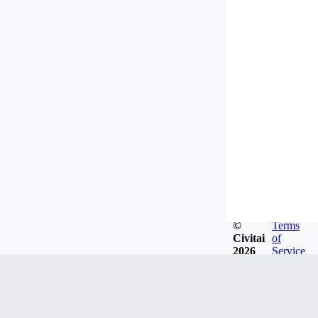
©
Terms
Civitai
of
2026
Service