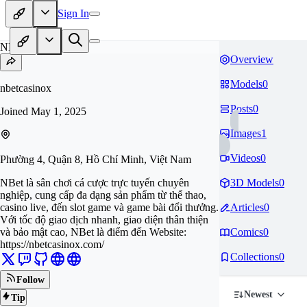
Sign In
NB
Overview
Models
0
nbetcasinox
Posts
0
Joined
May 1, 2025
Images
1
Videos
0
Phường 4, Quận 8, Hồ Chí Minh, Việt Nam
NBet là sân chơi cá cược trực tuyến chuyên
3D Models
0
nghiệp, cung cấp đa dạng sản phẩm từ thể thao,
casino live, đến slot game và game bài đổi thưởng.
Articles
0
Với tốc độ giao dịch nhanh, giao diện thân thiện
và bảo mật cao, NBet là điểm đến Website:
Comics
0
https://nbetcasinox.com/
Collections
0
Follow
Newest
Tip