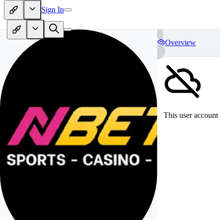
Sign In
Overview
This user account 