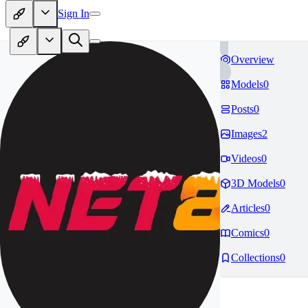
Sign In
Overview
Models
0
Posts
0
Images
2
Videos
0
3D Models
0
Articles
0
Comics
0
Collections
0