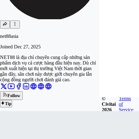
net88asia
Joined
Dec 27, 2025
NET88 là địa chỉ chuyên cung cấp những sản
phẩm dịch vụ cá cược hàng đầu hiện nay. Dù chỉ
mới xuất hiện tại thị trường Việt Nam thời gian
gần đây, sân chơi này được giới chuyên gia lẫn
cộng đồng người chơi đánh giá cao.
Follow
©
Terms
Civitai
of
Tip
2026
Service