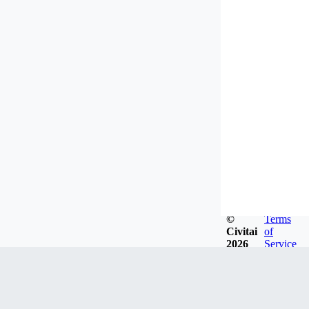
©
Terms
Civitai
of
2026
Service