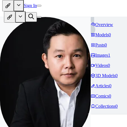
Sign In
Overview
Models
0
Posts
0
Images
1
Videos
0
3D Models
0
Articles
0
Comics
0
Collections
0