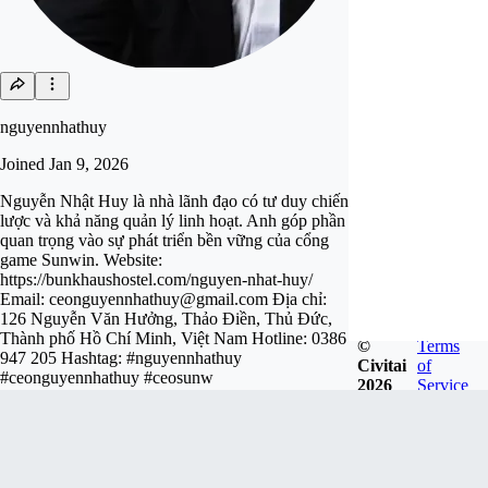
nguyennhathuy
Joined
Jan 9, 2026
Nguyễn Nhật Huy là nhà lãnh đạo có tư duy chiến
lược và khả năng quản lý linh hoạt. Anh góp phần
quan trọng vào sự phát triển bền vững của cổng
game Sunwin. Website:
https://bunkhaushostel.com/nguyen-nhat-huy/
Email:
ceonguyennhathuy@gmail.com
Địa chỉ:
126 Nguyễn Văn Hưởng, Thảo Điền, Thủ Đức,
Thành phố Hồ Chí Minh, Việt Nam Hotline: 0386
©
Terms
947 205 Hashtag: #nguyennhathuy
Civitai
of
#ceonguyennhathuy #ceosunw
2026
Service
Follow
Tip