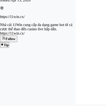
Joined
Apr 13, 2026
https://11win.cx/
Nhà cái 11Win cung cấp đa dạng game hot từ cá
cược thể thao đến casino live hấp dẫn.
https://11win.cx/
Follow
Tip