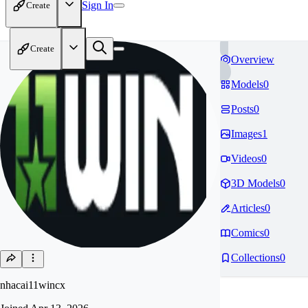
Sign In
Create
Create
Overview
Models
0
Posts
0
Images
1
Videos
0
3D Models
0
Articles
0
Comics
0
Collections
0
nhacai11wincx