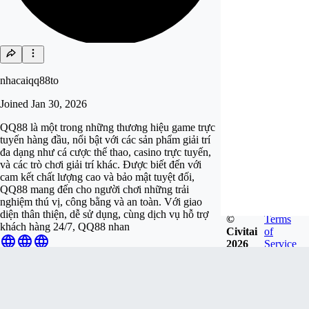
nhacaiqq88to
Joined
Jan 30, 2026
QQ88 là một trong những thương hiệu game trực
tuyến hàng đầu, nổi bật với các sản phẩm giải trí
đa dạng như cá cược thể thao, casino trực tuyến,
và các trò chơi giải trí khác. Được biết đến với
cam kết chất lượng cao và bảo mật tuyệt đối,
QQ88 mang đến cho người chơi những trải
nghiệm thú vị, công bằng và an toàn. Với giao
diện thân thiện, dễ sử dụng, cùng dịch vụ hỗ trợ
©
Terms
khách hàng 24/7, QQ88 nhan
Civitai
of
2026
Service
Follow
Tip