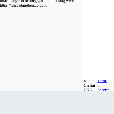
nhacaitangtiencocom@gmail.com
Trang web:
https://nhacaitangtien.co.com
©
Terms
Civitai
of
2026
Service