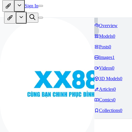
Sign In
Overview
Models
0
Posts
0
Images
1
Videos
0
3D Models
0
Articles
0
Comics
0
Collections
0