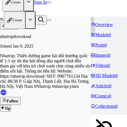
Sign In
Create
NH
Create
Overview
Models
0
nhatvipdownload
Posts
0
Joined
Jan 9, 2025
Images
0
Nhatvip: Thiên đường game bài đổi thưởng quốc
tế 1-1 uy tín thu hút đông đảo người chơi đến
Videos
0
tham gia với kho trò chơi xanh chín cùng nhiều ưu
điểm nổi bật. Thông tin liên hệ: Website:
3D Models
0
https://nhatvip.download/ SĐT: 0987761234 Địa
chỉ: 88/38 P. Giáp Nhị, Thịnh Liệt, Hai Bà Trưng,
Articles
0
Hà Nội, Việt Nam #Nhatvip #nhatvipcymru
Comics
0
Follow
Collections
0
Tip