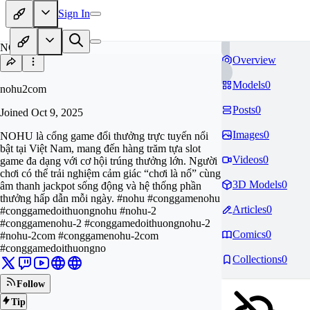
Sign In
NO
Overview
Models
0
nohu2com
Posts
0
Joined
Oct 9, 2025
Images
0
NOHU là cổng game đổi thưởng trực tuyến nổi
bật tại Việt Nam, mang đến hàng trăm tựa slot
Videos
0
game đa dạng với cơ hội trúng thưởng lớn. Người
chơi có thể trải nghiệm cảm giác “chơi là nổ” cùng
3D Models
0
âm thanh jackpot sống động và hệ thống phần
thưởng hấp dẫn mỗi ngày. #nohu #conggamenohu
Articles
0
#conggamedoithuongnohu #nohu-2
#conggamenohu-2 #conggamedoithuongnohu-2
Comics
0
#nohu-2com #conggamenohu-2com
#conggamedoithuongno
Collections
0
Follow
Tip