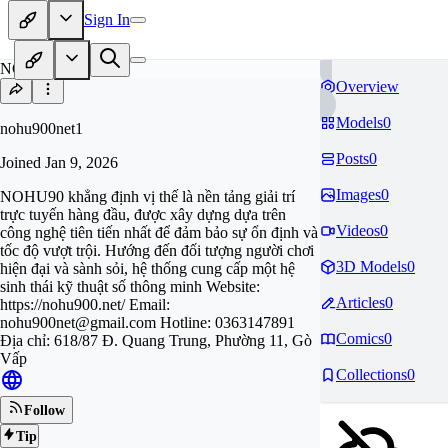
Sign In
NO
Overview
Models
0
nohu900net1
Posts
0
Joined
Jan 9, 2026
Images
0
NOHU90 khẳng định vị thế là nền tảng giải trí
trực tuyến hàng đầu, được xây dựng dựa trên
Videos
0
công nghệ tiên tiến nhất để đảm bảo sự ổn định và
tốc độ vượt trội. Hướng đến đối tượng người chơi
3D Models
0
hiện đại và sành sỏi, hệ thống cung cấp một hệ
sinh thái kỹ thuật số thông minh Website:
Articles
0
https://nohu900.net/ Email:
nohu900net@gmail.com
Hotline: 0363147891
Comics
0
Địa chỉ: 618/87 Đ. Quang Trung, Phường 11, Gò
Vấp
Collections
0
Follow
Tip