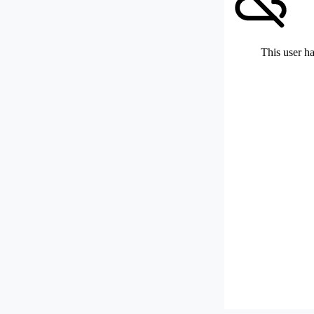
This user ha