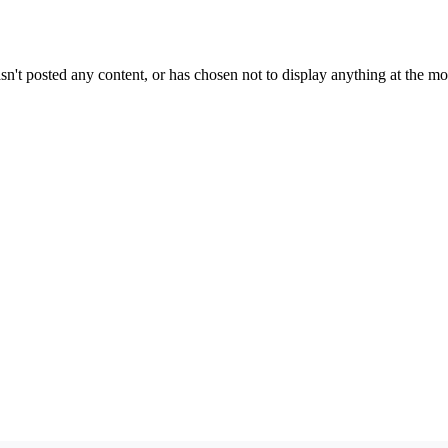
sn't posted any content, or has chosen not to display anything at the m