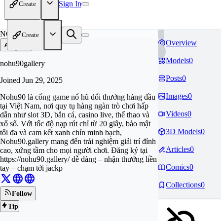
Sign In
Create
NO
Create
Overview
Models
0
nohu90gallery
Posts
0
Joined
Jun 29, 2025
Images
0
Nohu90 là cổng game nổ hũ đổi thưởng hàng đầu
tại Việt Nam, nơi quy tụ hàng ngàn trò chơi hấp
Videos
0
dẫn như slot 3D, bắn cá, casino live, thể thao và
xổ số. Với tốc độ nạp rút chỉ từ 20 giây, bảo mật
3D Models
0
tối đa và cam kết xanh chín minh bạch,
Nohu90.gallery mang đến trải nghiệm giải trí đỉnh
Articles
0
cao, xứng tầm cho mọi người chơi. Đăng ký tại
https://nohu90.gallery/ dễ dàng – nhận thưởng liền
Comics
0
tay – chạm tới jackp
Collections
0
Follow
Tip