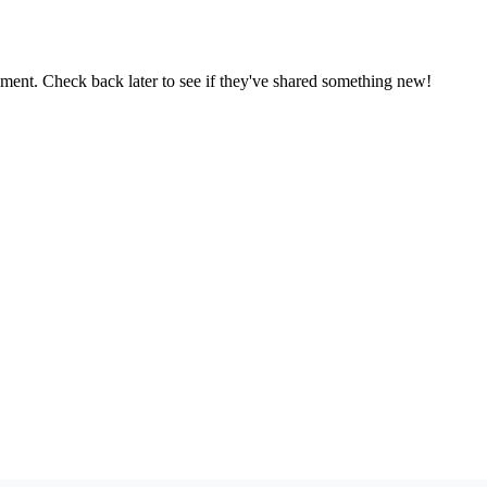
oment. Check back later to see if they've shared something new!