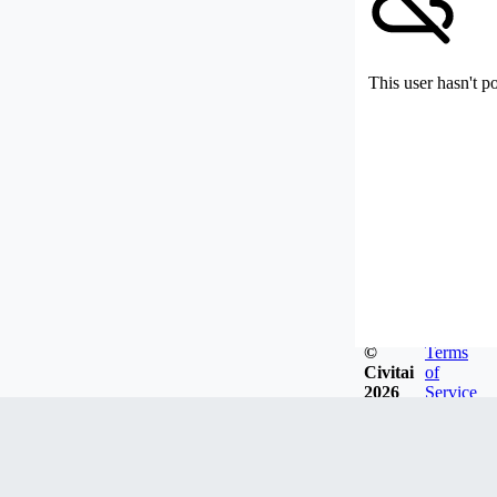
This user hasn't p
©
Terms
Civitai
of
2026
Service