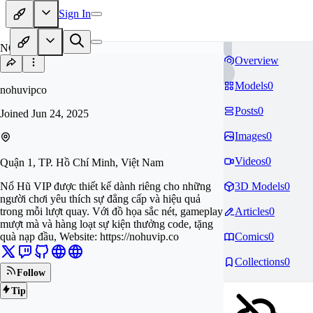
Sign In
NO
Overview
Models
0
nohuvipco
Posts
0
Joined
Jun 24, 2025
Images
0
Videos
0
Quận 1, TP. Hồ Chí Minh, Việt Nam
Nổ Hũ VIP được thiết kế dành riêng cho những
3D Models
0
người chơi yêu thích sự đẳng cấp và hiệu quả
trong mỗi lượt quay. Với đồ họa sắc nét, gameplay
Articles
0
mượt mà và hàng loạt sự kiện thưởng code, tặng
quà nạp đầu, Website: https://nohuvip.co
Comics
0
Collections
0
Follow
Tip