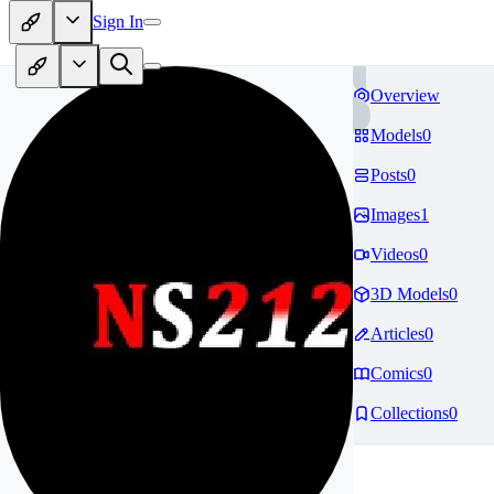
Sign In
Overview
Models
0
Posts
0
Images
1
Videos
0
3D Models
0
Articles
0
Comics
0
Collections
0