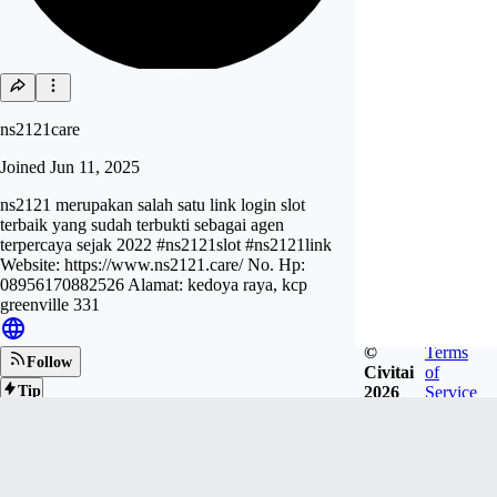
ns2121care
Joined
Jun 11, 2025
ns2121 merupakan salah satu link login slot
terbaik yang sudah terbukti sebagai agen
terpercaya sejak 2022 #ns2121slot #ns2121link
Website: https://www.ns2121.care/ No. Hp:
08956170882526 Alamat: kedoya raya, kcp
greenville 331
©
Terms
Follow
Civitai
of
2026
Service
Tip